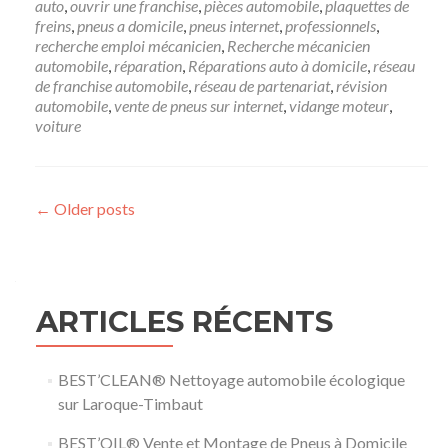
auto
,
ouvrir une franchise
,
pièces automobile
,
plaquettes de
freins
,
pneus a domicile
,
pneus internet
,
professionnels
,
recherche emploi mécanicien
,
Recherche mécanicien
automobile
,
réparation
,
Réparations auto à domicile
,
réseau
de franchise automobile
,
réseau de partenariat
,
révision
automobile
,
vente de pneus sur internet
,
vidange moteur
,
voiture
Posts navigation
←
Older posts
ARTICLES RÉCENTS
BEST’CLEAN® Nettoyage automobile écologique
sur Laroque-Timbaut
BEST’OIL® Vente et Montage de Pneus à Domicile