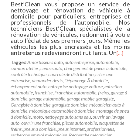
Best’Clean vous propose un service de
nettoyage et rénovation de véhicule à
domicile pour particuliers, entreprises et
professionnels de l’automobile. Nos
techniciens Best’Clean, spécialistes de la
rénovation de véhicules, redonnent à votre
auto l’éclat de ses premiers jours. Même les
véhicules les plus encrassés et les moins
entretenus redeviendront rutilants. Un
[…]
Tagged
Amortisseurs auto
,
auto entreprise
,
automobile
,
camion atelier
,
centre auto
,
changement de pneus à domicile
,
contrôle technique
,
courroie de distribution
,
créer une
entreprise
,
demander devis
,
Dépannage Ã domicile
,
échappement auto
,
entreprise nettoyage voiture
,
entretien
automobile
,
franchise
,
Franchise automobile
,
freins
,
garage à
domicile
,
garage automobile
,
garage mobile
,
garagiste
,
Garagiste à domicile
,
garagiste domicile
,
mécanicien auto à
domicile
,
mécanique automobile à domicile
,
montage de pneu
à domicile
,
moto
,
nettoyage auto sans eau
,
ouvrir un lavage
auto
,
ouvrir une franchise
,
pièces automobile
,
plaquettes de
freins
,
pneus a domicile
,
pneus internet
,
professionnels
,
recherche emploi mécanicien
,
Recherche mécanicien