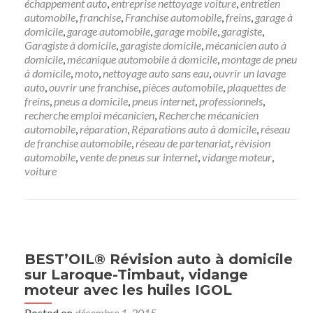
échappement auto
,
entreprise nettoyage voiture
,
entretien
automobile
,
franchise
,
Franchise automobile
,
freins
,
garage à
domicile
,
garage automobile
,
garage mobile
,
garagiste
,
Garagiste à domicile
,
garagiste domicile
,
mécanicien auto à
domicile
,
mécanique automobile à domicile
,
montage de pneu
à domicile
,
moto
,
nettoyage auto sans eau
,
ouvrir un lavage
auto
,
ouvrir une franchise
,
pièces automobile
,
plaquettes de
freins
,
pneus a domicile
,
pneus internet
,
professionnels
,
recherche emploi mécanicien
,
Recherche mécanicien
automobile
,
réparation
,
Réparations auto à domicile
,
réseau
de franchise automobile
,
réseau de partenariat
,
révision
automobile
,
vente de pneus sur internet
,
vidange moteur
,
voiture
BEST’OIL® Révision auto à domicile
sur Laroque-Timbaut, vidange
moteur avec les huiles IGOL
Posted on
décembre 1, 2015