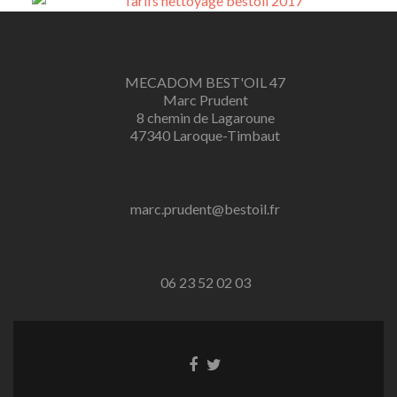
MECADOM BEST'OIL 47
Marc Prudent
8 chemin de Lagaroune
47340 Laroque-Timbaut
marc.prudent@bestoil.fr
06 23 52 02 03