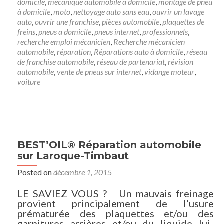
domicile
,
mécanique automobile à domicile
,
montage de pneu
à domicile
,
moto
,
nettoyage auto sans eau
,
ouvrir un lavage
auto
,
ouvrir une franchise
,
pièces automobile
,
plaquettes de
freins
,
pneus a domicile
,
pneus internet
,
professionnels
,
recherche emploi mécanicien
,
Recherche mécanicien
automobile
,
réparation
,
Réparations auto à domicile
,
réseau
de franchise automobile
,
réseau de partenariat
,
révision
automobile
,
vente de pneus sur internet
,
vidange moteur
,
voiture
BEST’OIL® Réparation automobile
sur Laroque-Timbaut
Posted on
décembre 1, 2015
LE SAVIEZ VOUS ? Un mauvais freinage
provient principalement de l’usure
prématurée des plaquettes et/ou des
garnitures arrières et/ou du liquide lui-