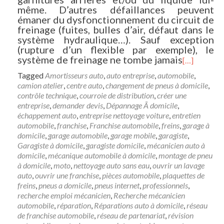
même. D’autres défaillances peuvent
émaner du dysfonctionnement du circuit de
freinage (fuites, bulles d’air, défaut dans le
système hydraulique…). Sauf exception
(rupture d’un flexible par exemple), le
système de freinage ne tombe jamais
[…]
Tagged
Amortisseurs auto
,
auto entreprise
,
automobile
,
camion atelier
,
centre auto
,
changement de pneus à domicile
,
contrôle technique
,
courroie de distribution
,
créer une
entreprise
,
demander devis
,
Dépannage Ã domicile
,
échappement auto
,
entreprise nettoyage voiture
,
entretien
automobile
,
franchise
,
Franchise automobile
,
freins
,
garage à
domicile
,
garage automobile
,
garage mobile
,
garagiste
,
Garagiste à domicile
,
garagiste domicile
,
mécanicien auto à
domicile
,
mécanique automobile à domicile
,
montage de pneu
à domicile
,
moto
,
nettoyage auto sans eau
,
ouvrir un lavage
auto
,
ouvrir une franchise
,
pièces automobile
,
plaquettes de
freins
,
pneus a domicile
,
pneus internet
,
professionnels
,
recherche emploi mécanicien
,
Recherche mécanicien
automobile
,
réparation
,
Réparations auto à domicile
,
réseau
de franchise automobile
,
réseau de partenariat
,
révision