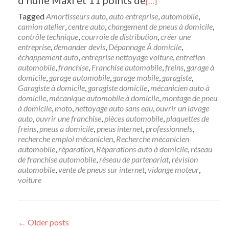
d’huile Maxi et 11 points de
[…]
Tagged
Amortisseurs auto
,
auto entreprise
,
automobile
,
camion atelier
,
centre auto
,
changement de pneus à domicile
,
contrôle technique
,
courroie de distribution
,
créer une
entreprise
,
demander devis
,
Dépannage Ã domicile
,
échappement auto
,
entreprise nettoyage voiture
,
entretien
automobile
,
franchise
,
Franchise automobile
,
freins
,
garage à
domicile
,
garage automobile
,
garage mobile
,
garagiste
,
Garagiste à domicile
,
garagiste domicile
,
mécanicien auto à
domicile
,
mécanique automobile à domicile
,
montage de pneu
à domicile
,
moto
,
nettoyage auto sans eau
,
ouvrir un lavage
auto
,
ouvrir une franchise
,
pièces automobile
,
plaquettes de
freins
,
pneus a domicile
,
pneus internet
,
professionnels
,
recherche emploi mécanicien
,
Recherche mécanicien
automobile
,
réparation
,
Réparations auto à domicile
,
réseau
de franchise automobile
,
réseau de partenariat
,
révision
automobile
,
vente de pneus sur internet
,
vidange moteur
,
voiture
Posts navigation
←
Older posts